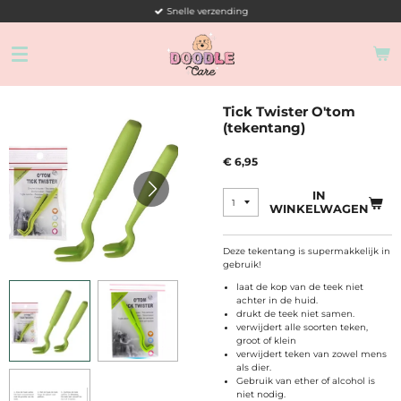
Snelle verzending
Ga
direct
naar
de
hoofdinhoud
Tick Twister O'tom
(tekentang)
€ 6,95
IN
WINKELWAGEN
Deze tekentang is supermakkelijk in
gebruik!
laat de kop van de teek niet
achter in de huid.
drukt de teek niet samen.
verwijdert alle soorten teken,
groot of klein
verwijdert teken van zowel mens
als dier.
Gebruik van ether of alcohol is
niet nodig.