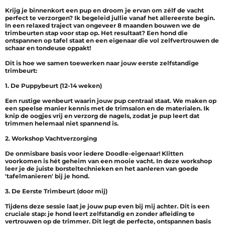
Krijg je binnenkort een pup en droom je ervan om zélf de vacht
perfect te verzorgen? Ik begeleid jullie vanaf het allereerste begin.
In een relaxed traject van ongeveer 8 maanden bouwen we de
trimbeurten stap voor stap op. Het resultaat? Een hond die
ontspannen op tafel staat en een eigenaar die vol zelfvertrouwen de
schaar en tondeuse oppakt!
Dit is hoe we samen toewerken naar jouw eerste zelfstandige
trimbeurt:
1. De Puppybeurt (12-14 weken)
Een rustige wenbeurt waarin jouw pup centraal staat. We maken op
een speelse manier kennis met de trimsalon en de materialen. Ik
knip de oogjes vrij en verzorg de nagels, zodat je pup leert dat
trimmen helemaal niet spannend is.
2. Workshop Vachtverzorging
De onmisbare basis voor iedere Doodle-eigenaar! Klitten
voorkomen is hét geheim van een mooie vacht. In deze workshop
leer je de juiste borsteltechnieken en het aanleren van goede
'tafelmanieren' bij je hond.
3. De Eerste Trimbeurt (door mij)
Tijdens deze sessie laat je jouw pup even bij mij achter. Dit is een
cruciale stap: je hond leert zelfstandig en zonder afleiding te
vertrouwen op de trimmer. Dit legt de perfecte, ontspannen basis