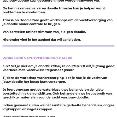
dat jouw doodle kaal geschoren moet worden vanwege vilt.
De kennis van een ervaren doodle trimster kan je helpen vacht
problemen te voorkomen.
Trimsalon DoodleCare geeft workshops om de vachtverzorging van
je doodle onder controle te krijgen.
Van borstelen tot het trimmen van je eigen doodle.
Hieronder vind je het aanbod dat wij aanbieden.
WORKSHOP VACHTVERZORGING
€ 145,00
Lukt het je niet om je doodle klitvrij te houden? Of wil je graag goed
voorbereid de vachtwissel tegemoet gaan?
Tijdens de workshop vachtverzorging leer je hoe je de vacht van
jouw doodle het beste kunt verzorgen.
Je leert omgaan met de waterblazer, we behandelen de juiste
borsteltechniek en ontklitten. Ook behandelen we het gebruik van
geschikte materialen voor de vacht van jouw doodle.
Indien gewenst zullen we het sanitaire gedeelte behandelen, oogjes
vrijknippen en nagels knippen.
Deze workshop duurt max. 2 uur.