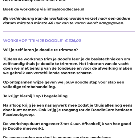
Boek de workshop via
info@doodlecare.nl
Bij verhindering kan de workshop worden verzet naar een andere
datum mits ten minste 48 uur van te voren wordt aangegeven.
WORKSHOP 'TRIM JE DOODLE'
€ 325,00
Wil je zelf leren je doodle te trimmen?
Tijdens de workshop
trim je doodle
leer je de basistechnieken om
zelfstandig thuis je doodle te trimmen. Het inkorten van de vacht
doen we met behulp van de tondeuse en voor de afwerking maken
we gebruik van verschillende soorten scharen.
Op ontspannen wijze geven we jouw doodle stap voor stap een
volledige trimbehandeling.
Je krijgt hierbij 1 op 1 begeleiding.
Na afloop krijg je een naslagwerk mee zodat je thuis alles nog eens
door kunt nemen. Ook krijg je toegang tot de DoodleCare besloten
Facebookgroep.
De workshop duurt ongeveer 3 tot 4 uur. Afhankelijk van hoe goed
je Doodle meewerkt.
De voorwaarden om deel te nemen aan deze workshop
: