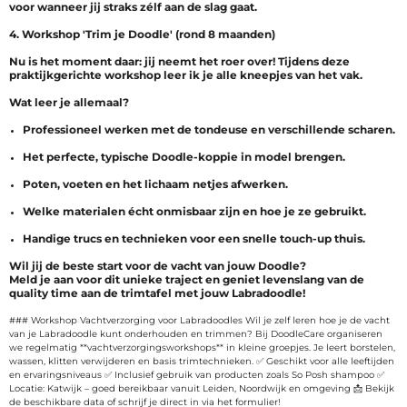
voor wanneer jij straks zélf aan de slag gaat.
4. Workshop 'Trim je Doodle' (rond 8 maanden)
Nu is het moment daar: jij neemt het roer over! Tijdens deze
praktijkgerichte workshop leer ik je alle kneepjes van het vak.
Wat leer je allemaal?
Professioneel werken met de tondeuse en verschillende scharen.
Het perfecte, typische Doodle-koppie in model brengen.
Poten, voeten en het lichaam netjes afwerken.
Welke materialen écht onmisbaar zijn en hoe je ze gebruikt.
Handige trucs en technieken voor een snelle touch-up thuis.
Wil jij de beste start voor de vacht van jouw Doodle?
Meld je aan voor dit unieke traject en geniet levenslang van de
quality time aan de trimtafel met jouw Labradoodle!
### Workshop Vachtverzorging voor Labradoodles Wil je zelf leren hoe je de vacht
van je Labradoodle kunt onderhouden en trimmen? Bij DoodleCare organiseren
we regelmatig **vachtverzorgingsworkshops** in kleine groepjes. Je leert borstelen,
wassen, klitten verwijderen en basis trimtechnieken. ✅ Geschikt voor alle leeftijden
en ervaringsniveaus ✅ Inclusief gebruik van producten zoals So Posh shampoo ✅
Locatie: Katwijk – goed bereikbaar vanuit Leiden, Noordwijk en omgeving 📩 Bekijk
de beschikbare data of schrijf je direct in via het formulier!