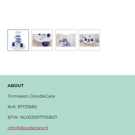
ABOUT
Trimsalon DoodleCare
KvK:
81733682
BTW: NL003597705B07
info@doodlecare.nl