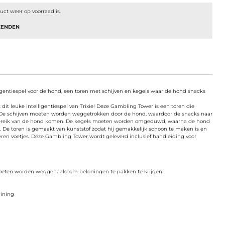
ct weer op voorraad is.
ZENDEN
ligentiespel voor de hond, een toren met schijven en kegels waar de hond snacks
dit leuke intelligentiespel van Trixie! Deze Gambling Tower is een toren die
s. De schijven moeten worden weggetrokken door de hond, waardoor de snacks naar
 bereik van de hond komen. De kegels moeten worden omgeduwd, waarna de hond
. De toren is gemaakt van kunststof zodat hij gemakkelijk schoon te maken is en
eren voetjes. Deze Gambling Tower wordt geleverd inclusief handleiding voor
 moeten worden weggehaald om beloningen te pakken te krijgen
aining