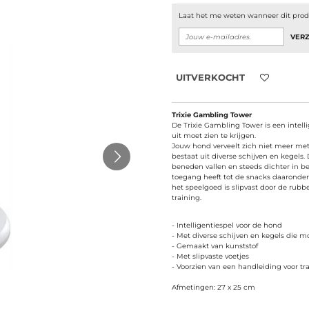
Laat het me weten wanneer dit produ
VER
UITVERKOCHT
Trixie Gambling Tower
De Trixie Gambling Tower is een intel
uit moet zien te krijgen.
Jouw hond verveelt zich niet meer met 
bestaat uit diverse schijven en kegel
beneden vallen en steeds dichter in
toegang heeft tot de snacks daaronder
het speelgoed is slipvast door de rubb
training.
- Intelligentiespel voor de hond
- Met diverse schijven en kegels die
- Gemaakt van kunststof
- Met slipvaste voetjes
- Voorzien van een handleiding voor tr
Afmetingen: 27 x 25 cm