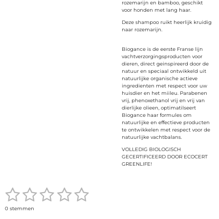
rozemarijn en bamboo, geschikt
voor honden met lang haar.
Deze shampoo ruikt heerlijk kruidig
naar rozemarijn.
Biogance is de eerste Franse lijn
vachtverzorgingsproducten voor
dieren, direct geinspireerd door de
natuur en speciaal ontwikkeld uit
natuurlijke organische actieve
ingredienten met respect voor uw
huisdier en het miileu. Parabenen
vrij, phenoxethanol vrij en vrij van
dierlijke olieen, optimatilseert
Biogance haar formules om
natuurlijke en effectieve producten
te ontwikkelen met respect voor de
natuurlijke vachtbalans.
VOLLEDIG BIOLOGISCH
GECERTIFICEERD DOOR ECOCERT
GREENLIFE!
1
2
3
4
5
S
R
t
a
e
s
s
s
s
s
t
0 stemmen
m
i
m