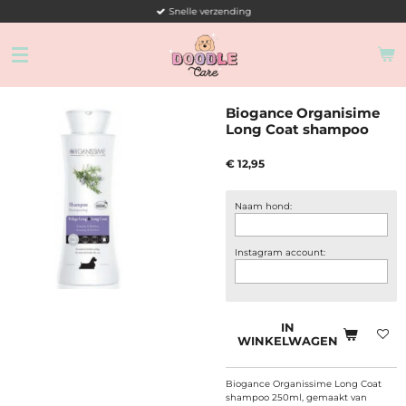
Snelle verzending
Ga
direct
naar
de
hoofdinhoud
Biogance Organisime
Long Coat shampoo
€ 12,95
Naam hond:
Instagram account:
IN
WINKELWAGEN
Biogance Organissime Long Coat
shampoo 250ml, gemaakt van