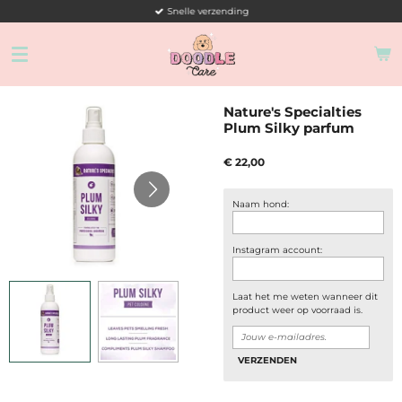
Snelle verzending
Ga
direct
naar
de
hoofdinhoud
Nature's Specialties
Plum Silky parfum
€ 22,00
Naam hond:
Instagram account:
Laat het me weten wanneer dit
product weer op voorraad is.
VERZENDEN