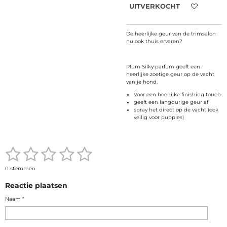
UITVERKOCHT
De heerlijke geur van de trimsalon
nu ook thuis ervaren?
Plum Silky parfum geeft een
heerlijke zoetige geur op de vacht
van je hond.
Voor een heerlijke finishing touch
geeft een langdurige geur af
spray het direct op de vacht (ook
veilig voor puppies)
1
2
3
4
5
S
R
t
a
e
s
s
s
s
s
t
0 stemmen
m
i
m
t
t
t
t
t
n
e
Reactie plaatsen
g
n
:
e
e
e
e
e
Naam *
0
s
r
r
r
r
r
t
e