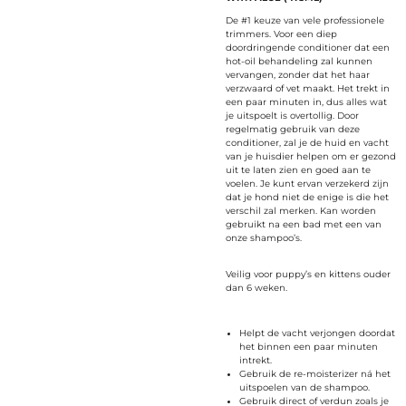
De #1 keuze van vele professionele
trimmers. Voor een diep
doordringende conditioner dat een
hot-oil behandeling zal kunnen
vervangen, zonder dat het haar
verzwaard of vet maakt. Het trekt in
een paar minuten in, dus alles wat
je uitspoelt is overtollig. Door
regelmatig gebruik van deze
conditioner, zal je de huid en vacht
van je huisdier helpen om er gezond
uit te laten zien en goed aan te
voelen. Je kunt ervan verzekerd zijn
dat je hond niet de enige is die het
verschil zal merken. Kan worden
gebruikt na een bad met een van
onze shampoo’s.
Veilig voor puppy’s en kittens ouder
dan 6 weken.
Helpt de vacht verjongen doordat
het binnen een paar minuten
intrekt.
Gebruik de re-moisterizer ná het
uitspoelen van de shampoo.
Gebruik direct of verdun zoals je