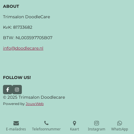
ABOUT
Trimsalon DoodleCare
KvK:
81733682
BTW: NL003597705B07
info@doodlecare.nl
FOLLOW US!
F
I
A
N
© 2025 Trimsalon Doodlecare
C
S
Powered by
JouwWeb
E
T
B
A
O
G
O
R
K
A
M
E-mailadres
Telefoonnummer
Kaart
Instagram
WhatsApp