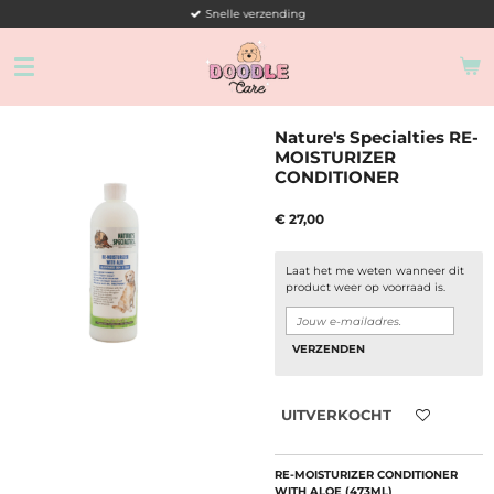
Snelle verzending
Ga
direct
naar
de
hoofdinhoud
Nature's Specialties RE-
MOISTURIZER
CONDITIONER
€ 27,00
Laat het me weten wanneer dit
product weer op voorraad is.
VERZENDEN
UITVERKOCHT
RE-MOISTURIZER CONDITIONER
WITH ALOE (473ML)