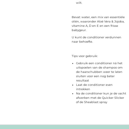
wilt.
Bevat: water, een mix van essentiële
oliën, waaronder Aloë Vera & Jojoba,
vitamine A, D en E en een frisse
babygeur.
U kunt de conditioner verdunnen
naar behoefte.
Tips voor gebruik:
Gebruik een conditioner ná het
uitspoelen van de shampoo om
de haarschubben weer te laten
sluiten voor een nog beter
resultaat
Laat de conditioner even
intrekken
Na de conditioner kun je de vacht
afwerken met de Quicker Slicker
of de Sheablast spray