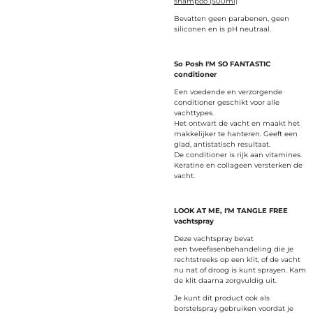
shampoo (500ml)
Bevatten geen parabenen, geen
siliconen en is pH neutraal.
So Posh I'M SO FANTASTIC
conditioner
Een voedende en verzorgende
conditioner geschikt voor alle
vachttypes.
Het ontwart de vacht en maakt het
makkelijker te hanteren. Geeft een
glad, antistatisch resultaat.
De conditioner is rijk aan vitamines.
Keratine en collageen versterken de
vacht.
LOOK AT ME, I'M TANGLE FREE
vachtspray
Deze vachtspray bevat
een tweefasenbehandeling die je
rechtstreeks op een klit, of de vacht
nu nat of droog is kunt sprayen. Kam
de klit daarna zorgvuldig uit.
Je kunt dit product ook als
borstelspray gebruiken voordat je