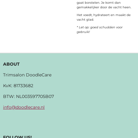
gaat borstelen. Je komt dan
gemakkelijker door de vacht heen.
Het voedt, hydrateert en maakt de
vacht glad.
* Let op: goed schudden voor
gebruik!
ABOUT
Trimsalon DoodleCare
KvK:
81733682
BTW: NL003597705B07
info@doodlecare.nl
FOLLOW US!