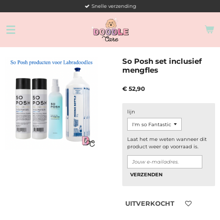
Snelle verzending
Ga
direct
naar
de
hoofdinhoud
So Posh set inclusief
mengfles
€ 52,90
lijn
Laat het me weten wanneer dit
product weer op voorraad is.
VERZENDEN
UITVERKOCHT