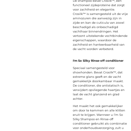
De shampoo bevat Crosilk™, een
functioneel zijdeproteïne dat zorgt
voor zachtheid en elegantie.
Crosilk™ is samengesteld uit de vrije
aminozuren die aanwezig zijn in
zijde en kan de cuticula van zowel
beschadigd als onbeschadigd
vachthaar binnendringen. Het
vertoont uitstekende vochtbindende
eigenschappen, waardoor de
zachtheid en hanteerbaarheid van
de vacht worden verbeterd.
I'm So Silky Rinse-off conditioner
Speciaal samengesteld voor
showhonden. Bevat Crosilk™, dat
extreme glans geeft en de vacht
gemakkelijk doorkambaar maakt.
De conditioner, die antistatisch is,
verwijdert opvliegende haartjes en
laat de vacht glanzend en glad
achter.
Het maakt het ook gemakkelijker
om door te kammen en alle klitten
eruit te krijgen. Wanneer u I’m So
Silky Shampoo en Rinse-off
conditioner gebruikt als combinatie
voor onderhoudsverzorging, zult u