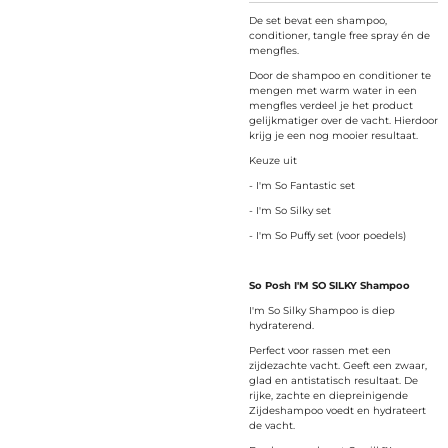
De set bevat een shampoo,
conditioner, tangle free spray én de
mengfles.
Door de shampoo en conditioner te
mengen met warm water in een
mengfles verdeel je het product
gelijkmatiger over de vacht. Hierdoor
krijg je een nog mooier resultaat.
Keuze uit
- I'm So Fantastic set
- I'm So Silky set
- I'm So Puffy set (voor poedels)
So Posh I'M SO SILKY Shampoo
I'm So Silky Shampoo is diep
hydraterend.
Perfect voor rassen met een
zijdezachte vacht. Geeft een zwaar,
glad en antistatisch resultaat. De
rijke, zachte en diepreinigende
Zijdeshampoo voedt en hydrateert
de vacht.