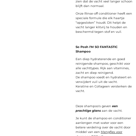
zien dat de vacht veel langer schoon
blijft dan normaal.
Onze Rinse-off conditioner heeft een
speciale formule die elk haartje
“opgesloten” houdt. Dit helpt de
vacht langer klitvrij te houden en
beschermd tegen stof en vuil.
So Posh I'M SO FANTASTIC
Shampoo
Een diep hydraterende en goed
reinigende shampoo, geschikt voor
alle vachttypes. Rijk aan vitamines,
zacht en diep reinigend.
De shampoo voedt en hydrateert en
verwijdert vuil uit de vacht.
Keratine en Collageen versterken de
vacht.
Deze shampoo's geven
een
prachtige glans
aan de vacht.
Je kunt de shampoo en conditioner
aanlengen met water voor een
betere verdeling over de vacht door
middel van een
Mengfles voor