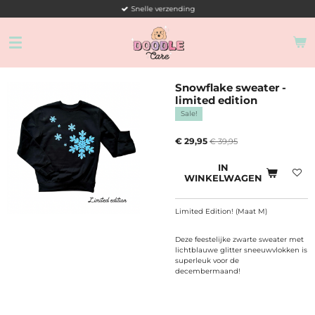
Snelle verzending
Ga
direct
naar
de
hoofdinhoud
Snowflake sweater -
limited edition
Sale!
€ 29,95
€ 39,95
IN
WINKELWAGEN
Limited Edition! (Maat M)
Deze feestelijke zwarte sweater met
lichtblauwe glitter sneeuwvlokken is
superleuk voor de
decembermaand!