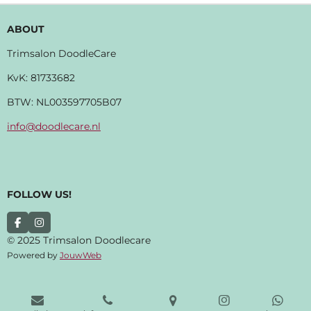
ABOUT
Trimsalon DoodleCare
KvK:
81733682
BTW: NL003597705B07
info@doodlecare.nl
FOLLOW US!
F
I
A
N
© 2025 Trimsalon Doodlecare
C
S
Powered by
JouwWeb
E
T
B
A
O
G
O
R
K
A
M