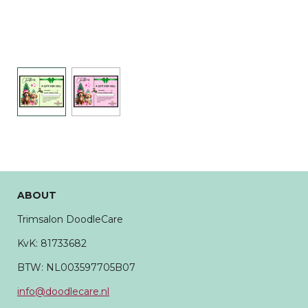
ABOUT
Trimsalon DoodleCare
KvK:
81733682
BTW: NL003597705B07
info@doodlecare.nl