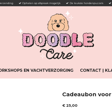
verzending
Ophalen op afspraak mogelijk
De leukste hondenpuzzels
RKSHOPS EN VACHTVERZORGING
CONTACT | KL
Cadeaubon voor 
€ 25,00