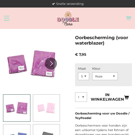
Snelle verzending
Ga
direct
naar
de
hoofdinhoud
Oorbescherming (voor
waterblazer)
€ 7,95
Maat
Kleur
IN
WINKELWAGEN
Oorbescherming voor uw Doodle /
ToyPoedel
Oorbeschermers voor honden zijn
een uitkomst tijdens het fohnen of
droogblazen van een hondenvacht.