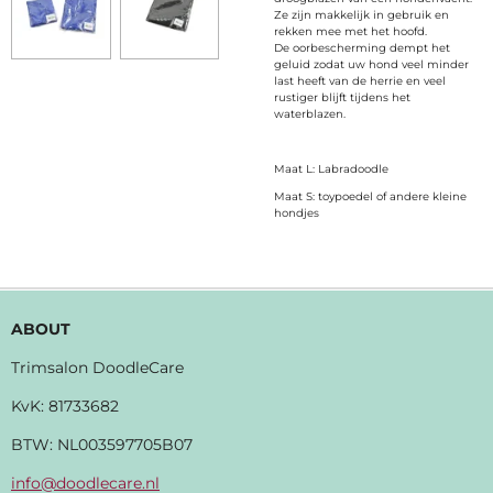
Ze zijn makkelijk in gebruik en
rekken mee met het hoofd.
De oorbescherming dempt het
geluid zodat uw hond veel minder
last heeft van de herrie en veel
rustiger blijft tijdens het
waterblazen.
Maat L: Labradoodle
Maat S: toypoedel of andere kleine
hondjes
ABOUT
Trimsalon DoodleCare
KvK:
81733682
BTW: NL003597705B07
info@doodlecare.nl